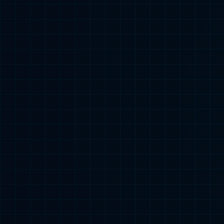
建了完整的自主知
户提供覆盖全场景
色能源应用等领域
效节能的绿色用能
双碳战略目标的实