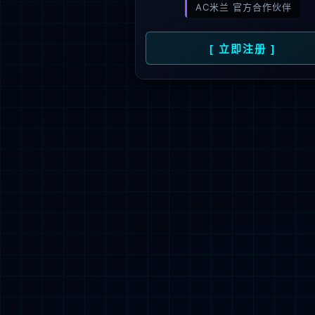
慧引能源焕