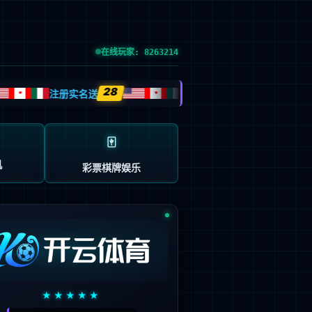
：603666