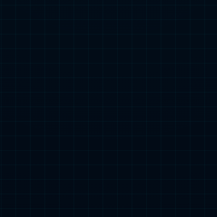
机器人+智慧能