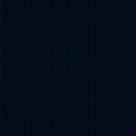
识产权体系与核心技
的能源管理解决方案
的技术积累，兆嘉科
方案，积极推动行业
现。