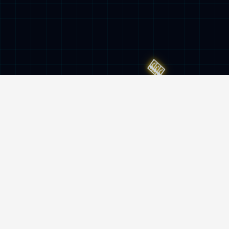
服务与监督热线
400-962-6800
地址
南京市雨花台区创思路5号hth·华体官网机
器人产业园