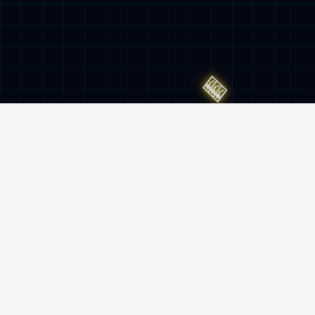
服务与监督热线
400-962-6800
地址
南京市雨花台区创思路5号hth·华体官网机
器人产业园