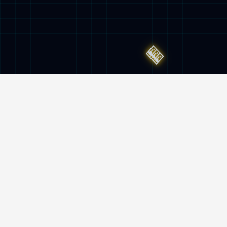
服务与监督热线
400-962-6800
地址
南京市雨花台区创思路5号hth·华体官网机
器人产业园