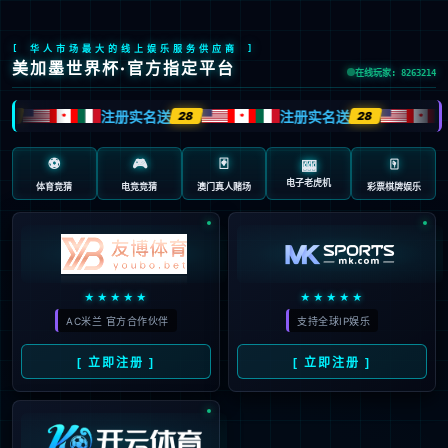
股票代码：603666