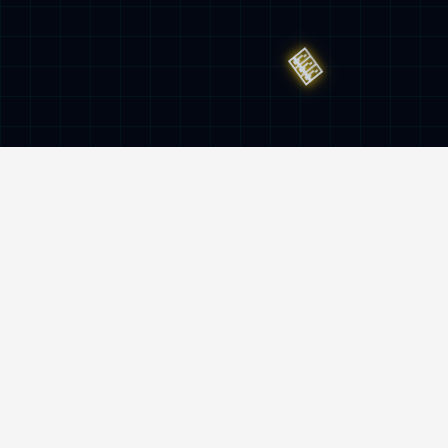
服务与监督热线
400-962-6800
地址
南京市雨花台区创思路5号hth·华体官网机
器人产业园